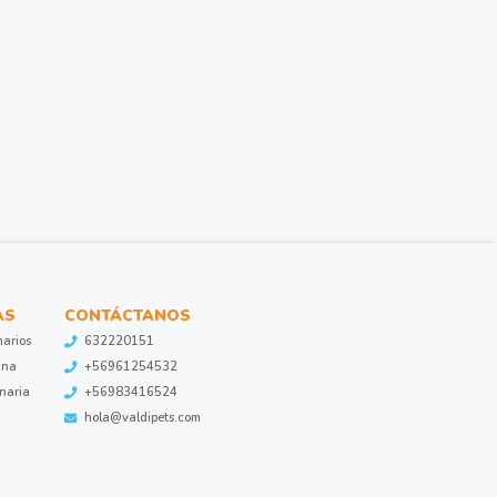
AS
CONTÁCTANOS
narios
632220151
ina
+56961254532
inaria
+56983416524
hola@valdipets.com