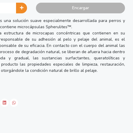
Encargar
a solución suave especialmente desarrollada para perros y
 contiene microcápsulas Spherulites™.
a estructura de microcapas concéntricas que contienen en su
a responsable de su adhesión al pelo y pelaje del animal, es el
sponsable de su eficacia. En contacto con el cuerpo del animal las
proceso de degradación natural, se liberan de afuera hacia dentro
da y gradual, las sustancias surfactantes, queratolíticas y
 producto las propiedades especiales de limpieza, restauración,
torgándole la condición natural de brillo al pelaje.