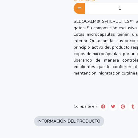
SEBOCALM® SPHERULITES™ es un
gatos. Su composición exclusiva
Estas microcápsulas tienen un
interior Quitosanida, sustanci
principio activo del producto re
capas de microcápsulas, por un 
liberando de manera controla
emolientes que le confieren al
mantención, hidratación cutánea o
Compartir en:
INFORMACIÓN DEL PRODUCTO