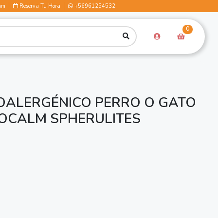
am
Reserva Tu Hora
+56961254532
0
OALERGÉNICO PERRO O GATO
BOCALM SPHERULITES