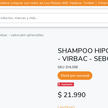
efiere comprar con retiro en Los Pelúes 440, Valdivia
Facebook
Instagr
irbac - sebocalm spherulites
SHAMPOO HIP
- VIRBAC - SE
SKU: EHL058
Stock por sucursal
Agotado.
$ 21.990
CANTIDAD