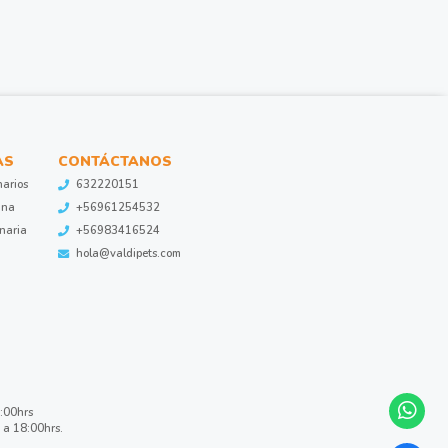
AS
CONTÁCTANOS
narios
632220151
ina
+56961254532
inaria
+56983416524
hola@valdipets.com
8:00hrs
 a 18:00hrs.