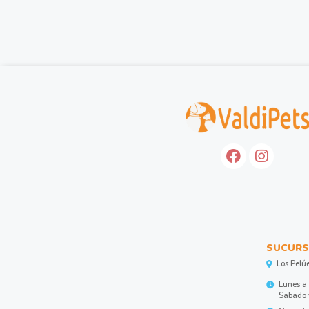
SUCURS
Los Pelú
Lunes a 
Sabado y