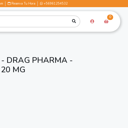
am
Reserva Tu Hora
+56961254532
0
- DRAG PHARMA -
 20 MG