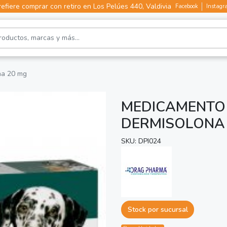
efiere comprar con retiro en Los Pelúes 440, Valdivia
Facebook
Instagr
na 20 mg
MEDICAMENTO 
DERMISOLONA
SKU: DPI024
Stock por sucursal