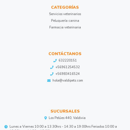
CATEGORÍAS
Servicios veterinarios
Peluquería canina
Farmacia veterinaria
CONTÁCTANOS
632220151
+56961254532
+56983416524
hola@valdipets.com
SUCURSALES
Los Pelúes 440, Valdivia
Lunes a Viernes 10:00 a 13:30hrs - 14:30 a 19:00hrs Feriados 10:00 a