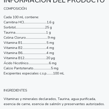
INFORMACIÓN DEL PRODUCTO
COMPOSICIÓN
Cada 100 mL contiene:
Carnitina HCl...............................1,6 g
Sorbitol........................................25 g
Taurina..........................................1 g
Colina Cloruro..............................9 mg
Vitamina B1.................................5 mg
Vitamina B2.................................4 mg
Vitamina B6.................................4 mg
Vitamina B12..............................20 μg
Ácido Nicotínico............................6 mg
Calcio Pantotenato........................5 mg
Excipientes especiales c.s.p.........100 mL
INGREDIENTES
Vitaminas y minerales declarados, Taurina, agua purificada,
esencia de carne, esencia de salmón y preservantes autorizados.