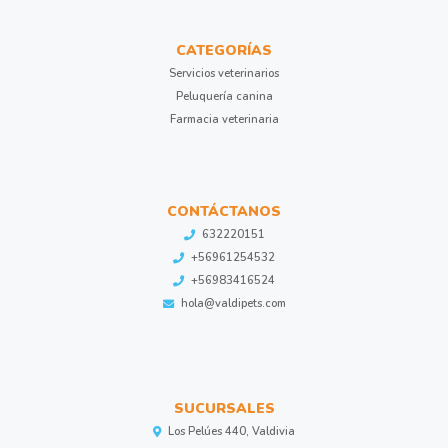
CATEGORÍAS
Servicios veterinarios
Peluquería canina
Farmacia veterinaria
CONTÁCTANOS
632220151
+56961254532
+56983416524
hola@valdipets.com
SUCURSALES
Los Pelúes 440, Valdivia