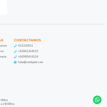
AS
CONTÁCTANOS
narios
632220151
ina
+56961254532
inaria
+56983416524
hola@valdipets.com
8:00hrs
 a 18:00hrs.