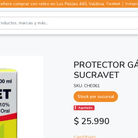
efiere comprar con retiro en Los Pelúes 440, Valdivia
Facebook
Instagr
PROTECTOR GÁ
SUCRAVET
SKU: CHE061
Stock por sucursal
Agotado.
$ 25.990
CANTIDAD