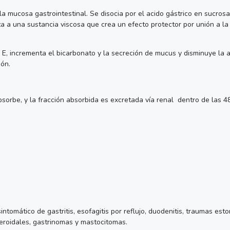
a mucosa gastrointestinal. Se disocia por el acido gástrico en sucrosa
za a una sustancia viscosa que crea un efecto protector por unión a la
a E, incrementa el bicarbonato y la secreción de mucus y disminuye la a
ión.
sorbe, y la fracción absorbida es excretada vía renal dentro de las 48
intomático de gastritis, esofagitis por reflujo, duodenitis, traumas e
teroidales, gastrinomas y mastocitomas.