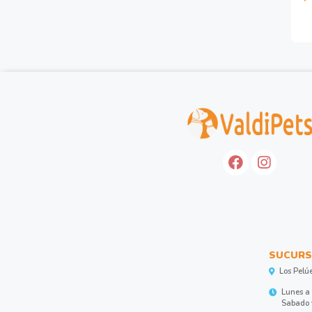
SUCURS
Los Pelú
Lunes a 
Sabado y