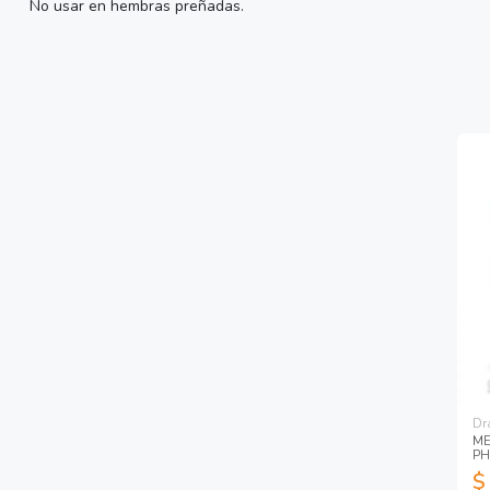
No usar en hembras preñadas.
Dr
ME
PH
$