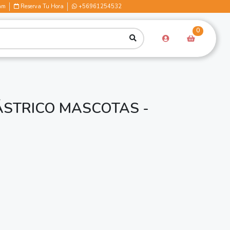
am
Reserva Tu Hora
+56961254532
0
STRICO MASCOTAS -