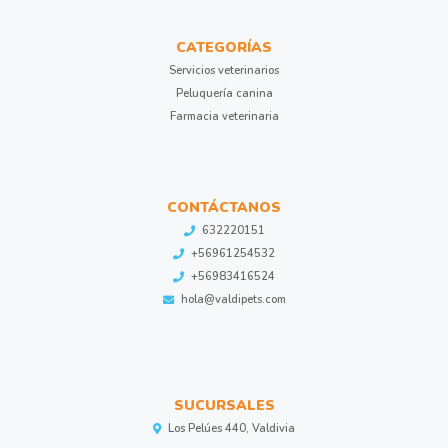
CATEGORÍAS
Servicios veterinarios
Peluquería canina
Farmacia veterinaria
CONTÁCTANOS
632220151
+56961254532
+56983416524
hola@valdipets.com
SUCURSALES
Los Pelúes 440, Valdivia