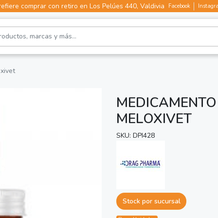
efiere comprar con retiro en Los Pelúes 440, Valdivia
Facebook
Instagr
xivet
MEDICAMENTO 
MELOXIVET
SKU: DPI428
Stock por sucursal