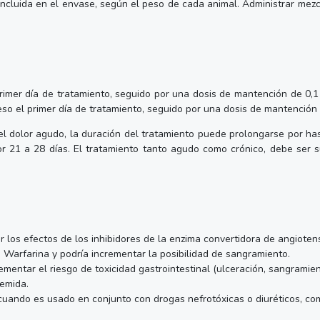
a incluida en el envase, según el peso de cada animal. Administrar me
 primer día de tratamiento, seguido por una dosis de mantención de 0,
 peso el primer día de tratamiento, seguido por una dosis de mantenció
el dolor agudo, la duración del tratamiento puede prolongarse por ha
or 21 a 28 días. El tratamiento tanto agudo como crónico, debe ser 
r los efectos de los inhibidores de la enzima convertidora de angiotensi
Warfarina y podría incrementar la posibilidad de sangramiento.
ementar el riesgo de toxicidad gastrointestinal (ulceración, sangramien
semida.
 cuando es usado en conjunto con drogas nefrotóxicas o diuréticos, c