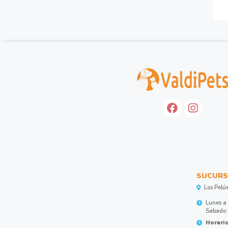
SUCURS
Los Pelú
Lunes a 
Sabado y
Horario