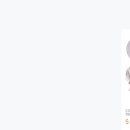
CO
TR
$