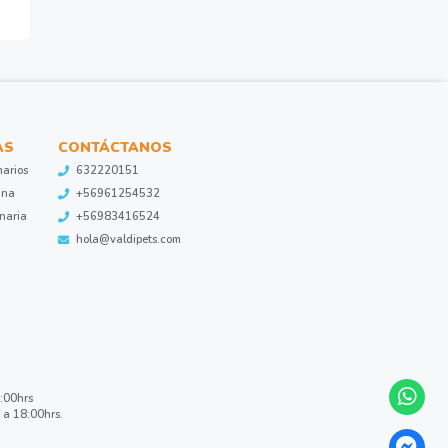
AS
CONTÁCTANOS
narios
632220151
ina
+56961254532
inaria
+56983416524
hola@valdipets.com
8:00hrs
 a 18:00hrs.