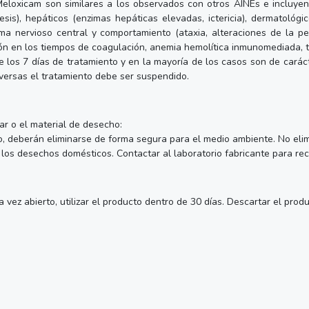
eloxicam son similares a los observados con otros AINEs e incluyen e
is), hepáticos (enzimas hepáticas elevadas, ictericia), dermatológicos
tema nervioso central y comportamiento (ataxia, alteraciones de la pe
ción en los tiempos de coagulación, anemia hemolítica inmunomediada,
os 7 días de tratamiento y en la mayoría de los casos son de carácter
versas el tratamiento debe ser suspendido.
zar o el material de desecho:
o, deberán eliminarse de forma segura para el medio ambiente. No elim
los desechos domésticos. Contactar al laboratorio fabricante para recib
 vez abierto, utilizar el producto dentro de 30 días. Descartar el pro