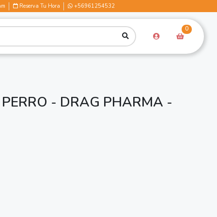
am
Reserva Tu Hora
+56961254532
0
PERRO - DRAG PHARMA -