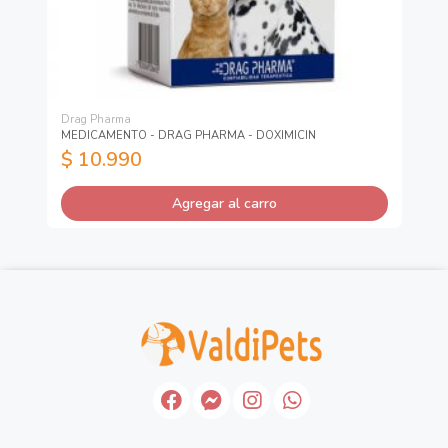
Drag Pharma
Dr
MEDICAMENTO - DRAG PHARMA - DOXIMICIN
ME
$ 10.990
$
Agregar al carro