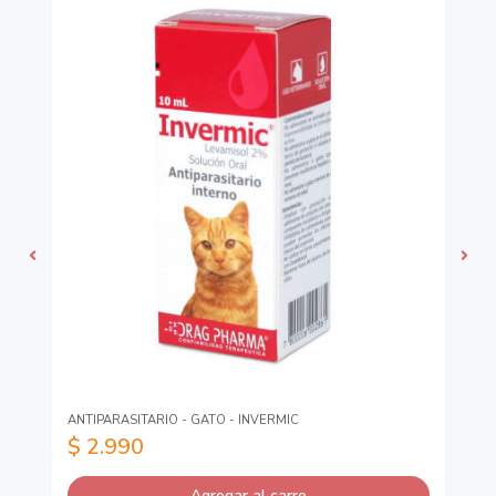
ANTIPARASITARIO - GATO - INVERMIC
CO
$ 2.990
$
Agregar al carro