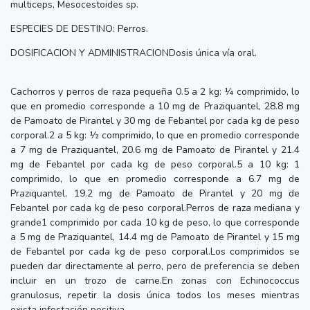
multiceps, Mesocestoides sp.
ESPECIES DE DESTINO: Perros.
DOSIFICACION Y ADMINISTRACIONDosis única vía oral.
Cachorros y perros de raza pequeña 0.5 a 2 kg: ¼ comprimido, lo
que en promedio corresponde a 10 mg de Praziquantel, 28.8 mg
de Pamoato de Pirantel y 30 mg de Febantel por cada kg de peso
corporal.2 a 5 kg: ½ comprimido, lo que en promedio corresponde
a 7 mg de Praziquantel, 20.6 mg de Pamoato de Pirantel y 21.4
mg de Febantel por cada kg de peso corporal.5 a 10 kg: 1
comprimido, lo que en promedio corresponde a 6.7 mg de
Praziquantel, 19.2 mg de Pamoato de Pirantel y 20 mg de
Febantel por cada kg de peso corporal.Perros de raza mediana y
grande1 comprimido por cada 10 kg de peso, lo que corresponde
a 5 mg de Praziquantel, 14.4 mg de Pamoato de Pirantel y 15 mg
de Febantel por cada kg de peso corporal.Los comprimidos se
pueden dar directamente al perro, pero de preferencia se deben
incluir en un trozo de carne.En zonas con Echinococcus
granulosus, repetir la dosis única todos los meses mientras
exista infestación positiva.