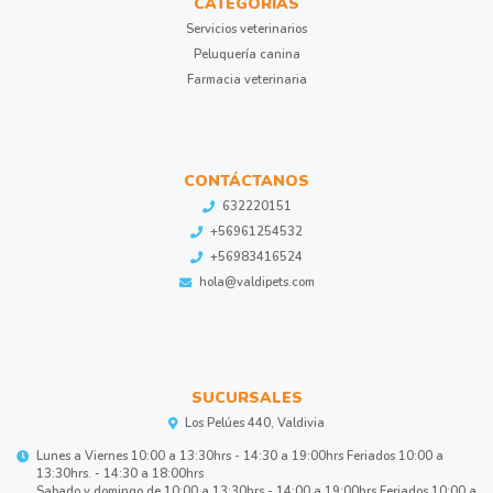
CATEGORÍAS
Servicios veterinarios
Peluquería canina
Farmacia veterinaria
CONTÁCTANOS
632220151
+56961254532
+56983416524
hola@valdipets.com
SUCURSALES
Los Pelúes 440, Valdivia
Lunes a Viernes 10:00 a 13:30hrs - 14:30 a 19:00hrs Feriados 10:00 a
13:30hrs. - 14:30 a 18:00hrs
Sabado y domingo de 10:00 a 13:30hrs - 14:00 a 19:00hrs Feriados 10:00 a