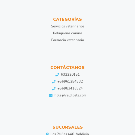
CATEGORÍAS
Servicios veterinarios
Peluquería canina
Farmacia veterinaria
CONTÁCTANOS
632220151
+56961254532
+56983416524
hola@valdipets.com
SUCURSALES
Los Pelúes 440, Valdivia