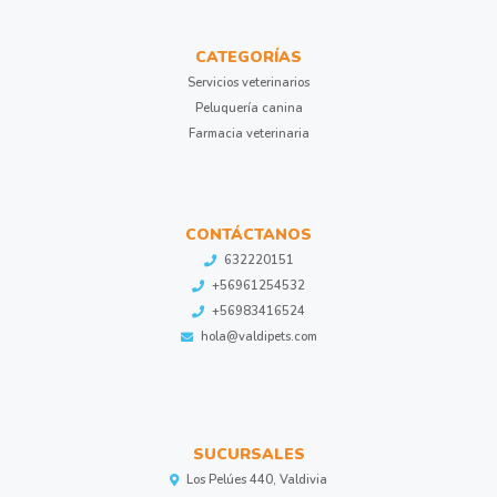
CATEGORÍAS
Servicios veterinarios
Peluquería canina
Farmacia veterinaria
CONTÁCTANOS
632220151
+56961254532
+56983416524
hola@valdipets.com
SUCURSALES
Los Pelúes 440, Valdivia