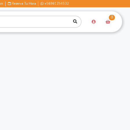
am
Reserva Tu Hora
+56961254532
0