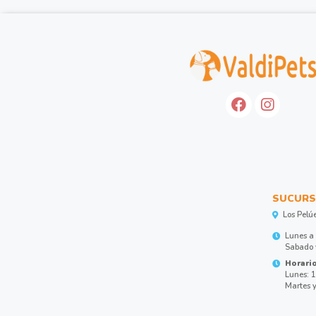
SUCURS
Los Pelú
Lunes a 
Sabado y
Horario
Lunes: 1
Martes y