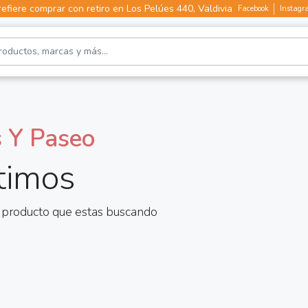
efiere comprar con retiro en Los Pelúes 440, Valdivia
Facebook
Instagr
 Y Paseo
timos
 producto que estas buscando