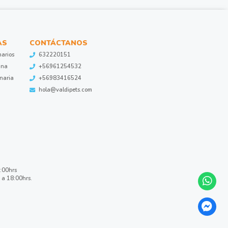
AS
CONTÁCTANOS
narios
632220151
ina
+56961254532
inaria
+56983416524
hola@valdipets.com
8:00hrs
 a 18:00hrs.