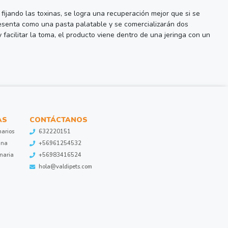
 fijando las toxinas, se logra una recuperación mejor que si se
presenta como una pasta palatable y se comercializarán dos
facilitar la toma, el producto viene dentro de una jeringa con un
AS
CONTÁCTANOS
narios
632220151
ina
+56961254532
inaria
+56983416524
hola@valdipets.com