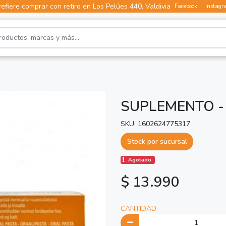
efiere comprar con retiro en Los Pelúes 440, Valdivia
Facebook
Instagr
SUPLEMENTO -
SKU: 1602624775317
Stock por sucursal
Agotado.
$ 13.990
CANTIDAD