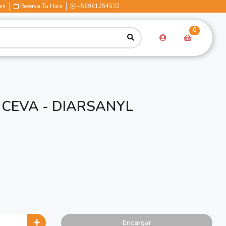
am
Reserva Tu Hora
+56961254532
0
 CEVA - DIARSANYL
Encargar