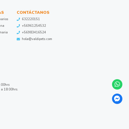
AS
CONTÁCTANOS
narios
632220151
ina
+56961254532
inaria
+56983416524
hola@valdipets.com
8:00hrs
 a 18:00hrs.