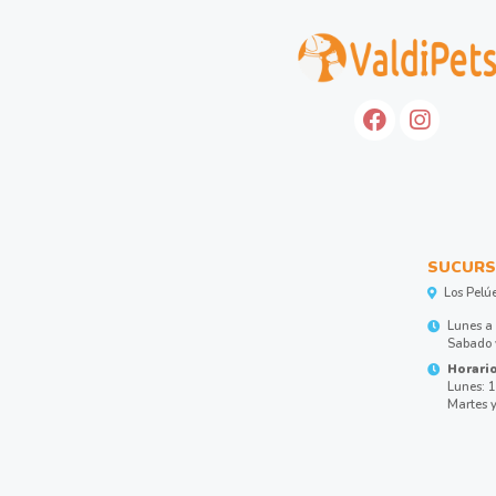
SUCURS
Los Pelú
Lunes a 
Sabado y
Horario
Lunes: 1
Martes y