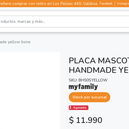
efiere comprar con retiro en Los Pelúes 440, Valdivia
Facebook
Instagr
made yellow bone
PLACA MASCOTA
HANDMADE YE
SKU: BH50SYELLOW
Stock por sucursal
Agotado.
$ 11.990