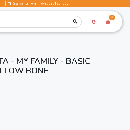
am
Reserva Tu Hora
+56961254532
0
 - MY FAMILY - BASIC
LLOW BONE