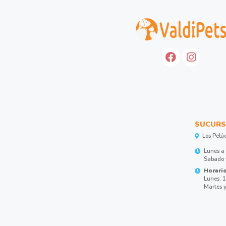
SUCURS
Los Pelú
Lunes a 
Sabado y
Horario
Lunes: 1
Martes y