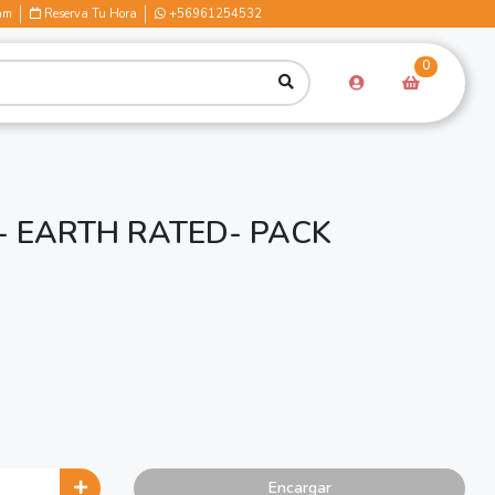
am
Reserva Tu Hora
+56961254532
0
- EARTH RATED- PACK
Encargar