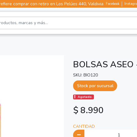
efiere comprar con retiro en Los Pelúes 440, Valdivia
Facebook
Instagr
BOLSAS ASEO 
SKU: BIO120
Stock por sucursal
Agotado.
$ 8.990
CANTIDAD