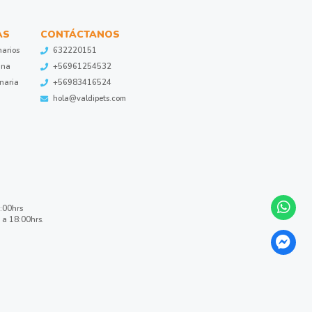
AS
CONTÁCTANOS
narios
632220151
ina
+56961254532
inaria
+56983416524
hola@valdipets.com
8:00hrs
 a 18:00hrs.