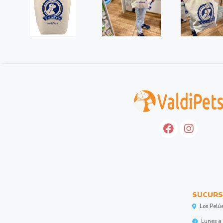
SUCURS
Los Pelú
Lunes a 