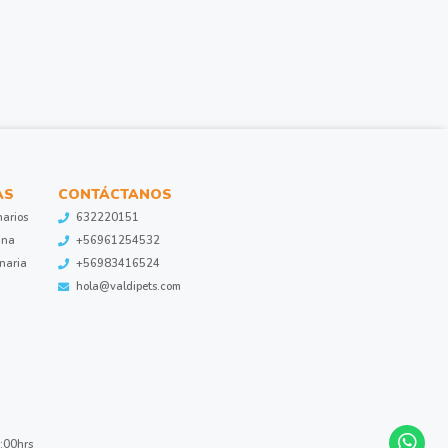
AS
CONTÁCTANOS
narios
632220151
ina
+56961254532
inaria
+56983416524
hola@valdipets.com
8:00hrs