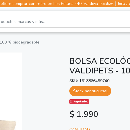
efiere comprar con retiro en Los Pelúes 440, Valdivia
Facebook
Instagr
 - 100 % biodegradable
BOLSA ECOLÓGI
VALDIPETS - 
SKU: 1618866499740
Stock por sucursal
Agotado.
$ 1.990
CANTIDAD