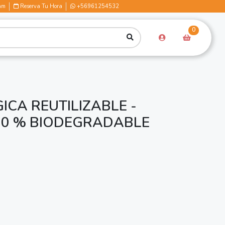
am
Reserva Tu Hora
+56961254532
0
CA REUTILIZABLE -
100 % BIODEGRADABLE