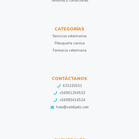
Términos y condiciones
CATEGORÍAS
Servicios veterinarios
Peluquería canina
Farmacia veterinaria
CONTÁCTANOS
632220151
+56961254532
+56983416524
hola@valdipets.com