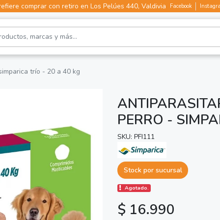
efiere comprar con retiro en Los Pelúes 440, Valdivia
Facebook
Instagr
simparica trío - 20 a 40 kg
ANTIPARASITA
PERRO - SIMPAR
SKU: PFI111
Stock por sucursal
Agotado.
$ 16.990