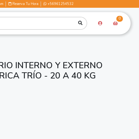
am
Reserva Tu Hora
+56961254532
0
RIO INTERNO Y EXTERNO
ICA TRÍO - 20 A 40 KG