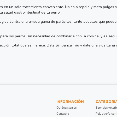
es en un solo tratamiento conveniente. No solo repele y mata pulgas y
a salud gastrointestinal de tu perro.
gida contra una amplia gama de parásitos, tanto aquellos que pueden s
a para los perros, sin necesidad de combinarla con la comida, y es seg
cción total que se merece. Dale Simparica Trío y dale una vida llena d
.
INFORMACIÓN
CATEGORÍ
Quiénes somos
Servicios veteri
Contacto
Peluquería can