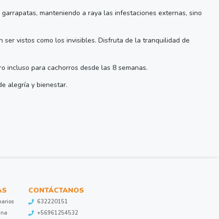
 garrapatas, manteniendo a raya las infestaciones externas, sino
er vistos como los invisibles. Disfruta de la tranquilidad de
uro incluso para cachorros desde las 8 semanas.
e alegría y bienestar.
AS
CONTÁCTANOS
narios
632220151
ina
+56961254532