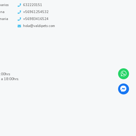
narios
632220151
ina
+56961254532
inaria
+56983416524
hola@valdipets.com
8:00hrs
 a 18:00hrs.