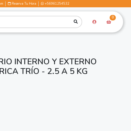
am
Reserva Tu Hora
+56961254532
0
RIO INTERNO Y EXTERNO
ICA TRÍO - 2.5 A 5 KG