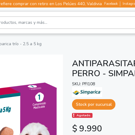
efiere comprar con retiro en Los Pelúes 440, Valdivia
Facebook
Instagr
arica trío - 2.5 a 5 kg
ANTIPARASITA
PERRO - SIMPAR
SKU: PFI108
Stock por sucursal
Agotado.
$ 9.990