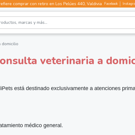
efiere comprar con retiro en Los Pelúes 440, Valdivia
Facebook
Instagr
 domicilio
nsulta veterinaria a domic
ldiPets está destinado exclusivamente a atenciones prima
ratamiento médico general.