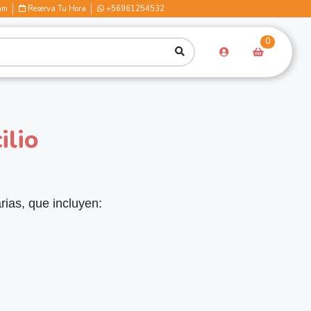
am
Reserva Tu Hora
+56961254532
0
ilio
rias, que incluyen: