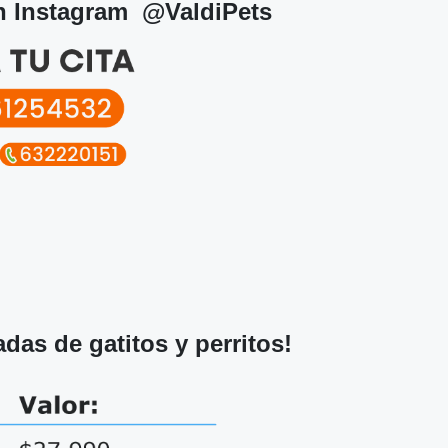
en Instagram
@ValdiPets
das de gatitos y perritos!