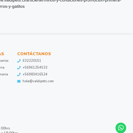
ww.valdipets.cl/article/terminos-y-condiciones-promocion-primera-
ros-y-gatitos
AS
CONTÁCTANOS
narios
632220151
ina
+56961254532
inaria
+56983416524
hola@valdipets.com
8:00hrs