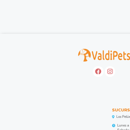
SUCURS
Los Pelú
Lunes a 