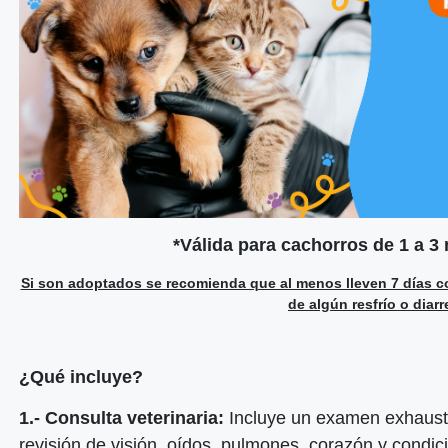
*Válida para cachorros de 1 a 3
Si son adoptados se recomienda que al menos lleven 7 días c
de algún resfrío o diar
¿Qué incluye?
1.- Consulta veterinaria:
Incluye un examen exhaustiv
revisión de visión, oídos, pulmones, corazón y condic